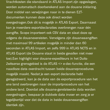
Vrachtkosten die standaard in ATLAS Import zijn opgeslagen,
worden automatisch doorberekend aan de douane inklaring.
Door middel van verwijzingen naar in te dienen EZT-
documenten kunnen deze ook direct worden
overgedragen.Ook dit is mogelijk in ATLAS Export. Daarnaast
kan je meerdere exportdeclaraties overbrengen naar één
aangifte. Scope importeert ook CSV data en slaat deze op
volgens de douanevereisten. Vervolgens zijn douaneaangiften
met maximaal 99 artikelen mogelijk in minder dan 60
seconden in ATLAS Import, en zelfs 999 in ATLAS NCTS en in
ATLAS Export (de Douane staat in beide gevallen niet meer
toe).Een highlight voor douane-expediteurs in het Duits-
Zwitserse grensgebied is de ATLAS <> e-dec-functie, die een
naadloze data overdracht tussen beide douaneprocedures
mogelijk maakt. Nadat je een export declaratie hebt
geregistreerd, kan je de data van de exportprocedure van het
ene land overbrengen naar de importprocedure van het
andere land. Doordat alle douane-gerelateerde data worden
overgedragen, bespaar je dubbele data invoer en zorg je er
tegelijkertijd voor dat de data in beide douaneaangiften
identiek zijn.