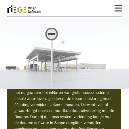
INDUSTRIEËN
Douane Expeditie
Als douane-expediteur zorg jij ervoor dat de
douaneaangiften van jouw klanten soepel verlopen. Of
het nu gaat om het inklaren van grote hoeveelheden of
enkele waardevolle goederen, de douane inklaring moet
één ding vermijden: zaken ophouden. Dit wordt vooral
gewaarborgd door een naadloze data uitwisseling met de
Douane. Dankzij de cross-system verbinding kan je met
de douane software in Scope aangiften versnellen,