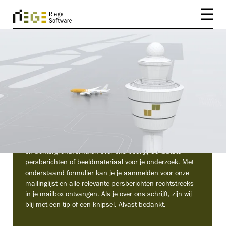
PERS
Nieuws
Welkom in de Riege Mediawereld. Hier vind je informatie
en achtergrondverhalen over ons bedrijf, de laatste
persberichten of beeldmateriaal voor je onderzoek. Met
onderstaand formulier kan je je aanmelden voor onze
mailinglijst en alle relevante persberichten rechtstreeks
in je mailbox ontvangen. Als je over ons schrijft, zijn wij
blij met een tip of een knipsel.
Alvast bedankt.