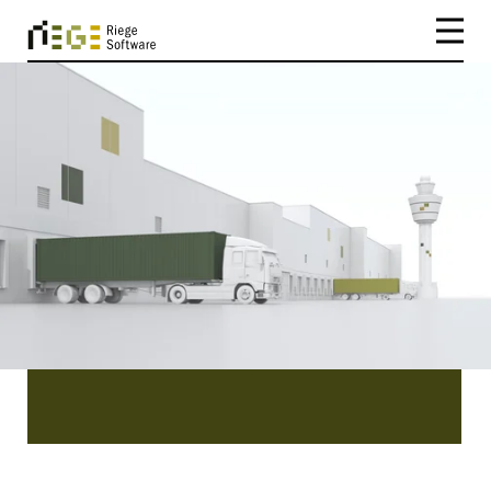
CATEGORY
Douane
Douane | Persberichten van Riege Software.
Lees ons laatste nieuws over ons bedrijf Riege
Software, ons product Scope en de mensen
erachter.