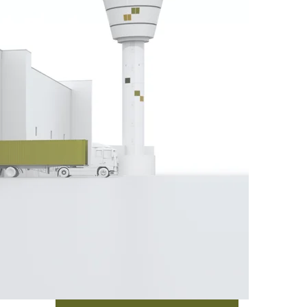
e Software, ons product Scope en de
CATEGORIES
Discover the topics
we care about.