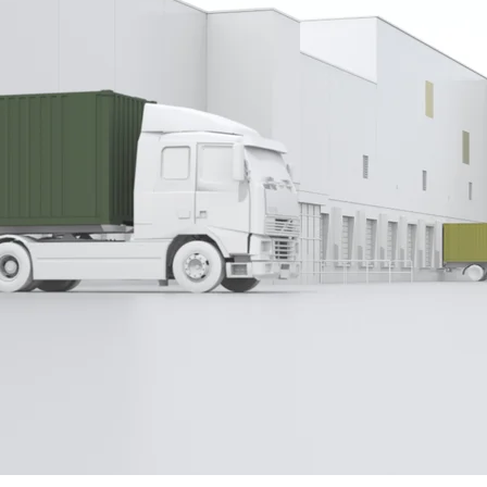
e Software. Lees ons laatste nieuws over ons bedrijf Rieg