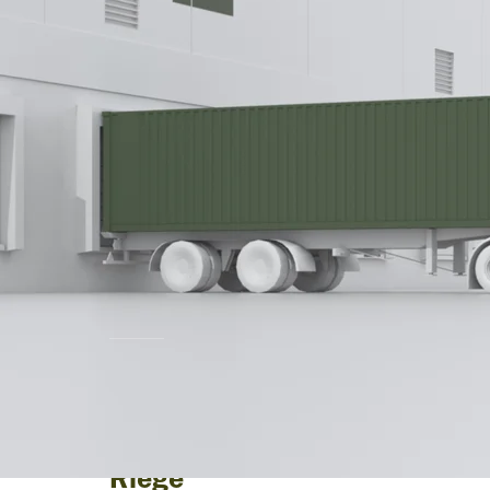
New Customer | Persberichten van Rieg
mensen erachter.
Streck Transport
implementeert Scope
expeditie software van
Riege