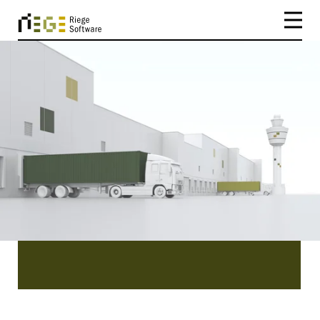
CATEGORY
Integratie
Integratie | Persberichten van Riege Software.
Lees ons laatste nieuws over ons bedrijf Riege
Software, ons product Scope en de mensen
erachter.