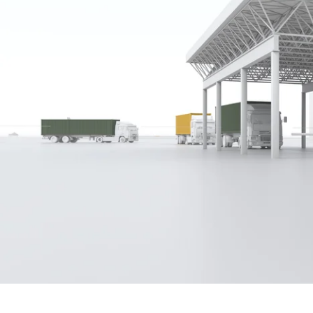
Als Zollagent sorgen Sie für einen 
Mengen oder weniger hochwertiger Gü
nahtlosen Datenaustausch mit dem Z
Konnektivität die Beschleunigung,
Persönliche Präsentation vereinb