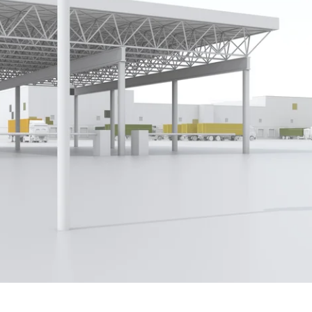
reibungslosen Ablauf der Zolldeklarationen Ihrer Kunden.
O
ter geht: Die Verzollung darf eines nicht – aufhalten. Dies
oll gewährleistet. Die Zollsoftware in
Scope ermöglicht
d
 Überwachung und Abwicklung von Deklarationen bis zur B
aren