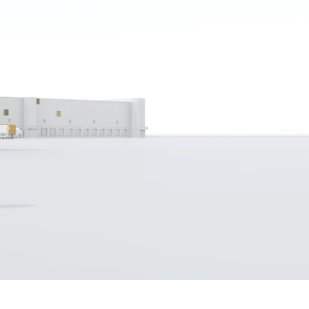
b es um die Abfertigung großer
 ist in erster Linie durch einen
urch ihre systemübergreifende
eendigung.