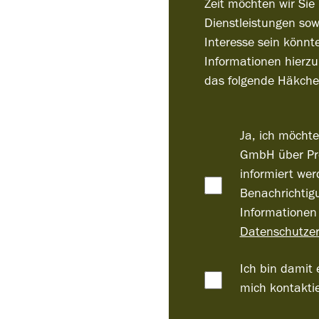
Zeit möchten wir Sie
Dienstleistungen sowi
Interesse sein könnt
Informationen hierzu
das folgende Häkche
Ja, ich möchte
GmbH über Pro
informiert we
Benachrichtig
Informationen 
Datenschutzer
Ich bin damit 
mich kontaktie