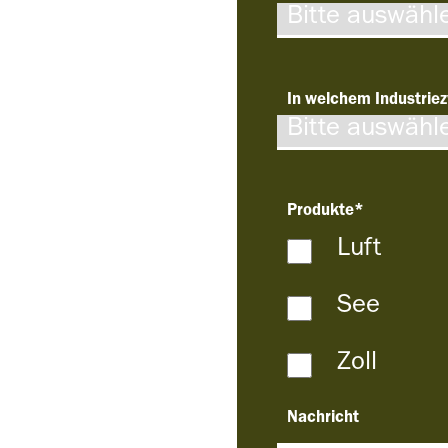
In welchem Industriez
Produkte
*
Luft
See
Zoll
Nachricht