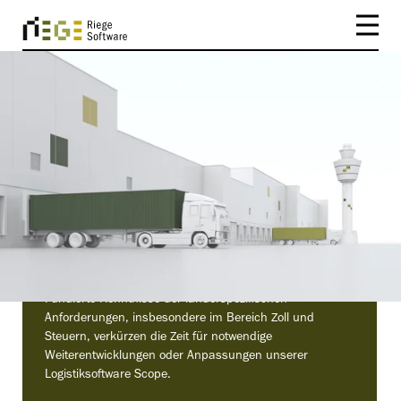
KONTAKT
Niederlassungen und
Service weltweit.
Internationale Präsenz schafft nationale Kompetenz.
Fundierte Kenntnisse der länderspezifischen
Anforderungen, insbesondere im Bereich Zoll und
Steuern, verkürzen die Zeit für notwendige
Weiterentwicklungen oder Anpassungen unserer
Logistiksoftware Scope.