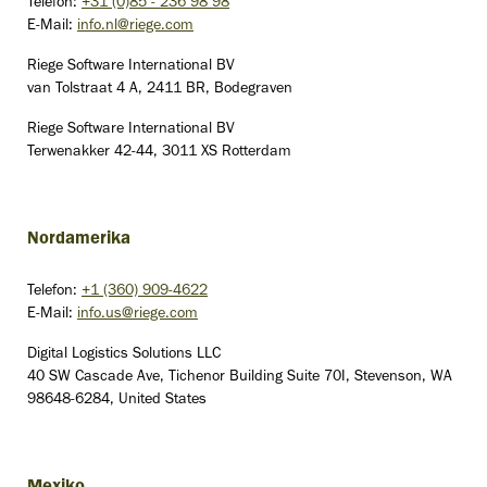
Telefon:
+31 (0)85 - 236 98 98
E-Mail:
info.nl@riege.com
Riege Software International BV
van Tolstraat 4 A, 2411 BR, Bodegraven
Riege Software International BV
Terwenakker 42-44, 3011 XS Rotterdam
Nordamerika
Telefon:
+1 (360) 909-4622
E-Mail:
info.us@riege.com
Digital Logistics Solutions LLC
40 SW Cascade Ave, Tichenor Building Suite 70I, Stevenson, WA
98648-6284, United States