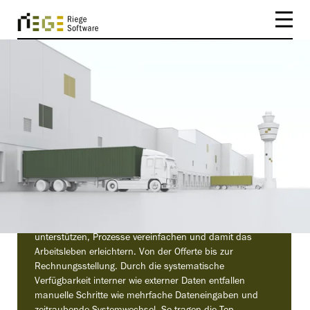
FUNKTIONEN
Weniger Aufwand – mehr
Effizienz und Transparenz
Scope verfügt über zahlreiche Funktionen, die
Anwende:innen bei der Auftragsabwicklung aktiv
unterstützen, Prozesse vereinfachen und damit das
Arbeitsleben erleichtern. Von der Offerte bis zur
Rechnungsstellung. Durch die systematische
Verfügbarkeit interner wie externer Daten entfallen
manuelle Schritte wie mehrfache Dateneingaben und