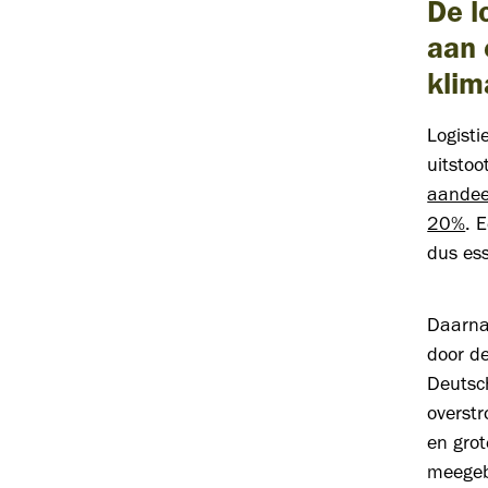
De l
aan 
klim
Logisti
uitstoo
aandeel
20%
. 
dus ess
Daarnaa
door d
Deutsc
overstr
en gro
meegeb