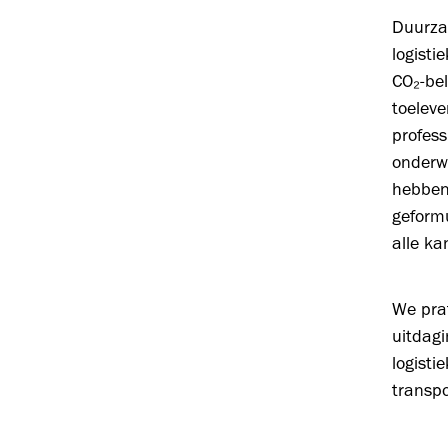
Duurzaa
logisti
CO₂-be
toelev
profess
onderwe
hebben
geform
alle ka
We pra
uitdag
logisti
transpo