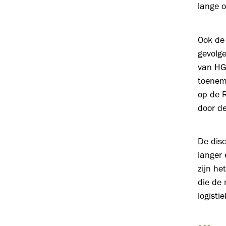
lange 
Ook de
gevolg
van HGK
toenem
op de R
door de
De disc
langer 
zijn he
die de
logisti