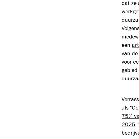
dat ze
werkge
duurza
Volgen
medewe
een
ar
van de
voor ee
gebied 
duurza
Verras
als "Ge
75% va
2025
,
bedrijv