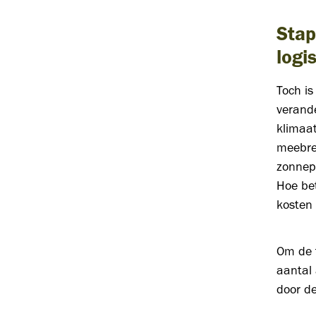
Stap
logi
Toch is
verand
klimaat
meebre
zonnepa
Hoe bet
kosten
Om de t
aantal 
door de