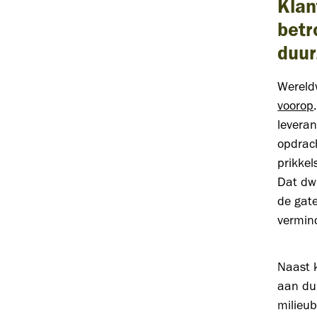
Klan
bet
duur
Wereld
voorop
leveran
opdrach
prikkel
Dat dw
de gate
vermin
Naast 
aan duu
milieub