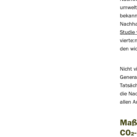
umwelt
bekannt
Nachhal
Studie
vierte:
den wic
Nicht 
Genera
Tatsäc
die Nac
allen A
Maß
CO₂-