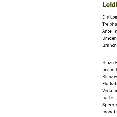
Leid
Die Log
Treibha
Anteil
Umdenke
Branch
Hinzu 
besond
Klimawa
Flutkat
Verkehr
hatte 
Sperru
monate