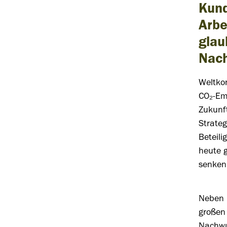
Kund
Arbe
glau
Nach
Weltko
CO₂-Emi
Zukunft
Strateg
Beteili
heute 
senken
Neben 
großen
Nachwu