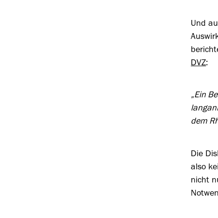
Und auc
Auswir
bericht
DVZ
:
„Ein Be
langan
dem Rh
Die Dis
also k
nicht n
Notwend