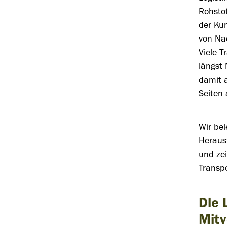
Rohstof
der Ku
von Na
Viele 
längst 
damit a
Seiten 
Wir be
Herausf
und ze
Transpo
Die 
Mitv