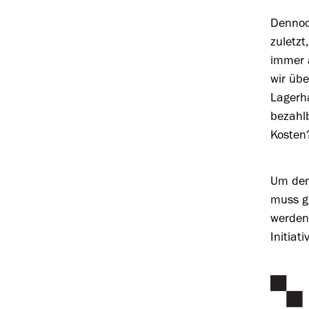
Dennoch
zuletzt
immer a
wir üb
Lagerh
bezahlb
Kosten
Um den
muss g
werden.
Initiat