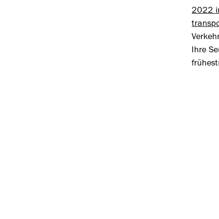
2022
transpo
Verke
Ihre S
frühes