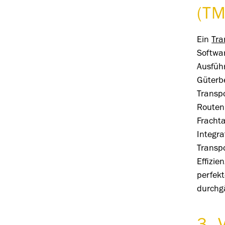
(TM
Ein
Tra
Softwa
Ausfüh
Güterb
Transpo
Routen
Fracht
Integra
Transp
Effizi
perfek
durchg