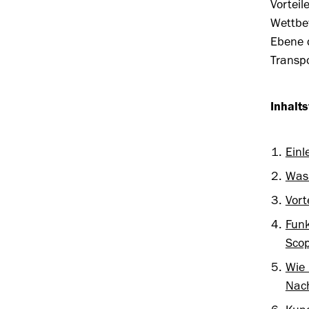
Vorteil
Wettbe
Ebene d
Transp
Inhalts
Einl
Was 
Vort
Funk
Sco
Wie
Nach