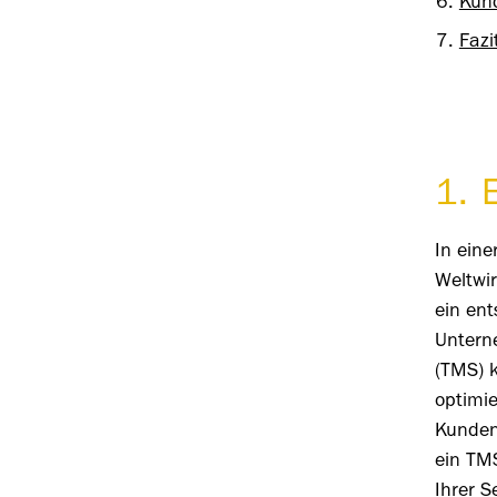
Kun
Fazi
1. 
In ein
Weltwir
ein ent
Untern
(TMS) k
optimi
Kunden
ein TM
Ihrer 