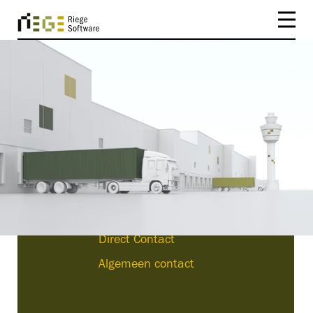
JE HEBT GEZOCHT OP
»«
Hieronder vind je onze resultaten. Als je een
individueel verzoek hebt, neem dan gerust
contact met ons op.
Direct Contact
Algemeen contact