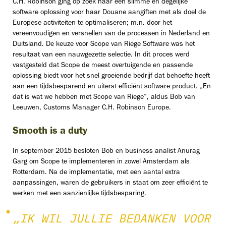
C.H. Robinson ging op zoek naar een slimme en degelijke
software oplossing voor haar Douane aangiften met als doel de
Europese activiteiten te optimaliseren; m.n. door het
vereenvoudigen en versnellen van de processen in Nederland en
Duitsland. De keuze voor Scope van Riege Software was het
resultaat van een nauwgezette selectie. In dit proces werd
vastgesteld dat Scope de meest overtuigende en passende
oplossing biedt voor het snel groeiende bedrijf dat behoefte heeft
aan een tijdsbesparend en uiterst efficiënt software product. „En
dat is wat we hebben met Scope van Riege”, aldus Bob van
Leeuwen, Customs Manager C.H. Robinson Europe.
Smooth is a duty
In september 2015 besloten Bob en business analist Anurag
Garg om Scope te implementeren in zowel Amsterdam als
Rotterdam. Na de implementatie, met een aantal extra
aanpassingen, waren de gebruikers in staat om zeer efficiënt te
werken met een aanzienlijke tijdsbesparing.
„IK WIL JULLIE BEDANKEN VOOR