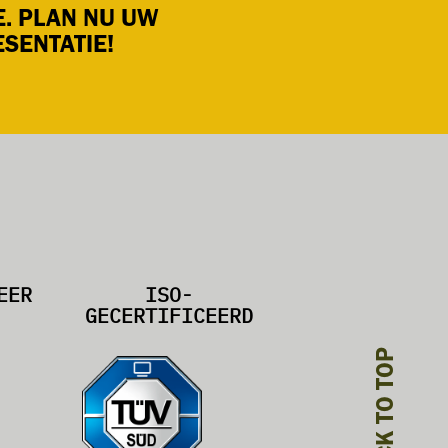
E. PLAN NU UW
SENTATIE!
EER
ISO-
GECERTIFICEERD
BACK TO TOP