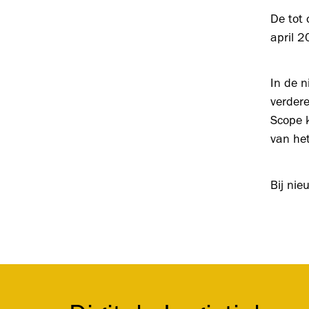
De tot
april 
In de n
verder
Scope k
van het
Bij ni