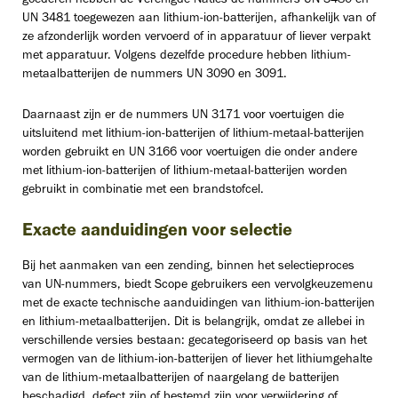
goederen hebben de Verenigde Naties de nummers UN 3480 en
UN 3481 toegewezen aan lithium-ion-batterijen, afhankelijk van of
ze afzonderlijk worden vervoerd of in apparatuur of liever verpakt
met apparatuur. Volgens dezelfde procedure hebben lithium-
metaalbatterijen de nummers UN 3090 en 3091.
Daarnaast zijn er de nummers UN 3171 voor voertuigen die
uitsluitend met lithium-ion-batterijen of lithium-metaal-batterijen
worden gebruikt en UN 3166 voor voertuigen die onder andere
met lithium-ion-batterijen of lithium-metaal-batterijen worden
gebruikt in combinatie met een brandstofcel.
Exacte aanduidingen voor selectie
Bij het aanmaken van een zending, binnen het selectieproces
van UN-nummers, biedt Scope gebruikers een vervolgkeuzemenu
met de exacte technische aanduidingen van lithium-ion-batterijen
en lithium-metaalbatterijen. Dit is belangrijk, omdat ze allebei in
verschillende versies bestaan: gecategoriseerd op basis van het
vermogen van de lithium-ion-batterijen of liever het lithiumgehalte
van de lithium-metaalbatterijen of naargelang de batterijen
beschadigd, defect zijn of bestemd zijn voor verwijdering of