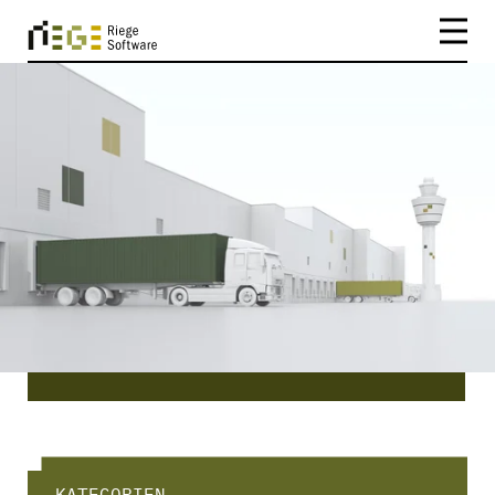
CATEGORY
Luftfracht
Luftfracht | Release Reports von unserer
Logistiksoftware Scope.
KATEGORIEN