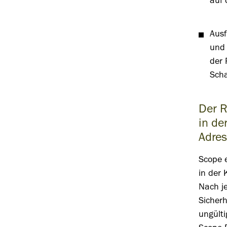
auf 
Ausf
und 
der 
Scha
Der R
in de
Adres
Scope 
in der
Nach j
Sicherh
ungülti