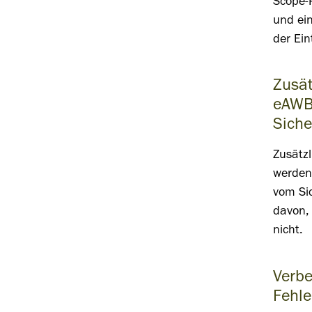
Scope-
und ei
der Ei
Zusät
eAWB
Siche
Zusätzl
werden
vom Sic
davon,
nicht.
Verbe
Fehl