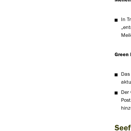
Meilen
In T
„ent
Meil
Green 
Das 
aktu
Der 
Post
hinz
Seef