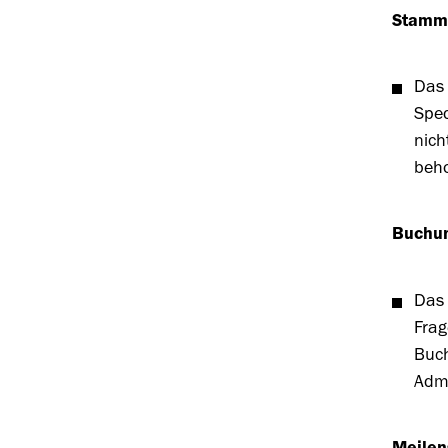
Stamm
Das
Sped
nic
beh
Buchu
Das 
Fra
Buch
Admi