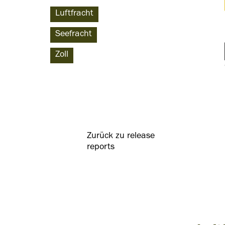
Luftfracht
Seefracht
Zoll
Zurück zu release
reports