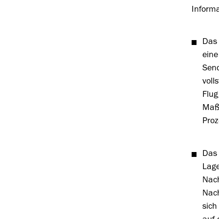
Informa
Das 
eine
Send
voll
Flug
Maßn
Proz
Das 
Lage
Nach
Nach
sich