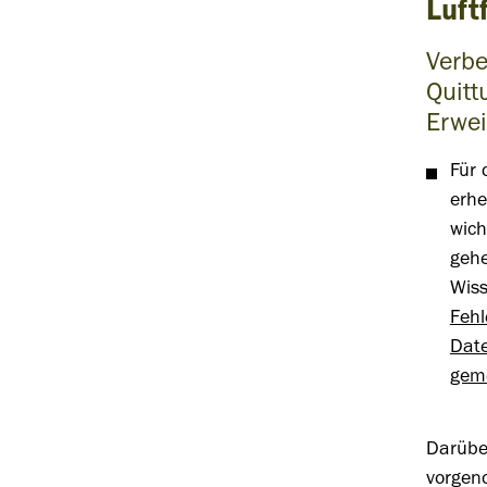
Luft
Verbe
Quitt
Erwei
Für
erhe
wich
gehe
Wis
Fehl
Date
gem
Darübe
vorgen