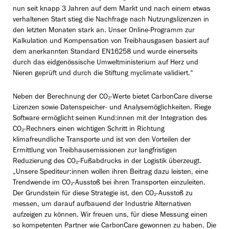
nun seit knapp 3 Jahren auf dem Markt und nach einem etwas
verhaltenen Start stieg die Nachfrage nach Nutzungslizenzen in
den letzten Monaten stark an. Unser Online-Programm zur
Kalkulation und Kompensation von Treibhausgasen basiert auf
dem anerkannten Standard EN16258 und wurde einerseits
durch das eidgenössische Umweltministerium auf Herz und
Nieren geprüft und durch die Stiftung myclimate validiert.“
Neben der Berechnung der CO₂-Werte bietet CarbonCare diverse
Lizenzen sowie Datenspeicher- und Analysemöglichkeiten. Riege
Software ermöglicht seinen Kund:innen mit der Integration des
CO₂-Rechners einen wichtigen Schritt in Richtung
klimafreundliche Transporte und ist von den Vorteilen der
Ermittlung von Treibhausemissionen zur langfristigen
Reduzierung des CO₂-Fußabdrucks in der Logistik überzeugt.
„Unsere Spediteur:innen wollen ihren Beitrag dazu leisten, eine
Trendwende im CO₂-Ausstoß bei ihren Transporten einzuleiten.
Der Grundstein für diese Strategie ist, den CO₂-Ausstoß zu
messen, um darauf aufbauend der Industrie Alternativen
aufzeigen zu können. Wir freuen uns, für diese Messung einen
so kompetenten Partner wie CarbonCare gewonnen zu haben. Die