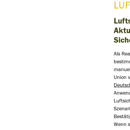
LU
Luft
Aktu
Sich
Als Rea
bestim
manuel
Union v
Deutsc
Anwende
Luftsic
Szenar
Bestät
Wenn si