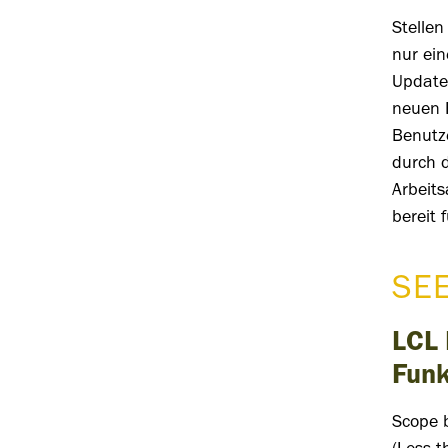
Stellen
nur ein
Update 
neuen 
Benutz
durch d
Arbeit
bereit 
SE
LCL 
Fun
Scope
b