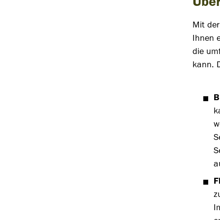
Übe
Mit de
Ihnen e
die um
kann
. 
B
k
w
S
S
a
F
z
I