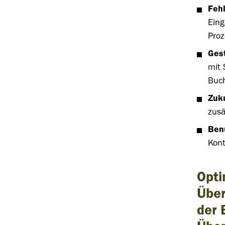
Feh
Eing
Pro
Gest
mit 
Buc
Zuk
zusä
Benu
Kont
Opti
Übe
der 