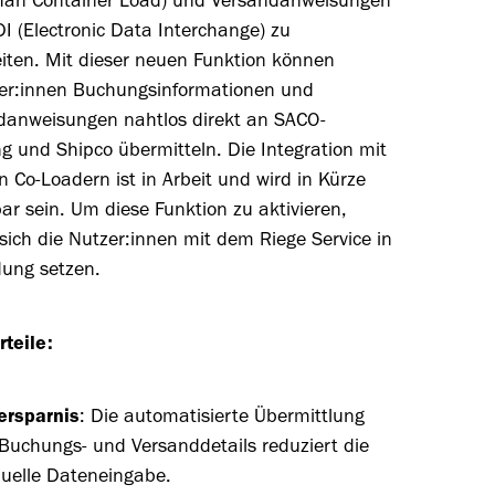
han
Container Load) und Versandanweisungen
I (Electronic Data Interchange) zu
eiten. Mit dieser neuen Funktion können
er
:innen
Buchungsinformationen und
danweisungen nahtlos direkt an
SACO-
ng
und
Shipco
übermitteln. Die Integration mit
n Co-
Loadern
ist in Arbeit und wird in Kürze
ar sein. Um diese Funktion zu aktivieren,
 sich die
Nutzer
:innen
mit dem Riege Service in
dung setzen.
orteile:
ersparnis
: Die automatisierte Übermittlung
Buchungs- und Versanddetails reduziert die
uelle Dateneingabe.