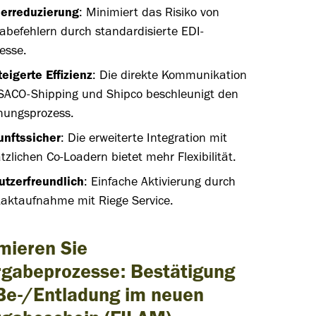
lerreduzierung
: Minimiert das Risiko von
abefehlern durch standardisierte EDI-
zesse.
eigerte Effizienz
: Die direkte Kommunikation
SACO-Shipping und Shipco beschleunigt den
hungsprozess.
unftssicher
: Die erweiterte Integration mit
tzlichen Co-Loadern bietet mehr Flexibilität.
tzerfreundlich
: Einfache Aktivierung durch
aktaufnahme mit Riege Service.
mieren Sie
rgabeprozess
e
:
Bestätigung
Be-/Entladung
im neuen