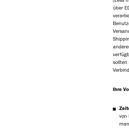
(
Less
t
über ED
verarb
Benutz
Versan
Shippi
andere
verfügb
sollten
Verbin
Ihre V
Zeit
von 
man