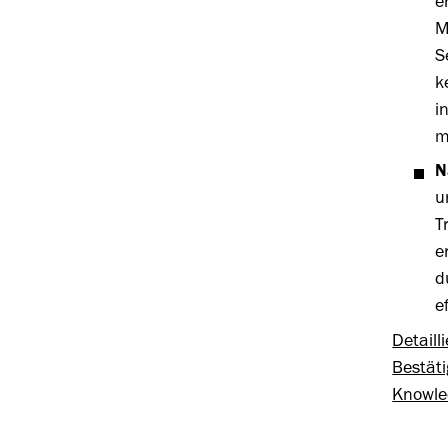
e
M
S
k
i
m
N
u
T
e
d
e
Detaill
Bestät
Knowle