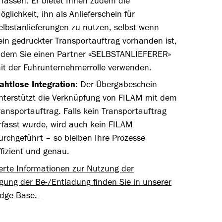
rfassen. Er bietet Ihnen zudem die
öglichkeit, ihn als Anlieferschein für
elbstanlieferungen zu nutzen, selbst wenn
ein gedruckter Transportauftrag vorhanden ist,
ndem Sie einen Partner «SELBSTANLIEFERER»
it der Fuhrunternehmerrolle verwenden.
ahtlose Integration:
Der Übergabeschein
nterstützt die Verknüpfung von FILAM mit dem
ransportauftrag. Falls kein Transportauftrag
rfasst wurde, wird auch kein FILAM
urchgeführt – so bleiben Ihre Prozesse
ffizient und genau.
ierte Informationen
zur Nutz
ung
der
igung der Be-/Entladung
finden Sie in unserer
dge Base
.