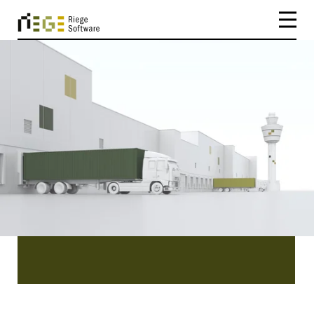
CATEGORY
Mexico
Mexico | Sie sind auf der Suche nach
interessanten Beiträgen zu Themen, die
Logistiker wirklich bewegen? In unserem Blog
werden Sie sicher fündig.