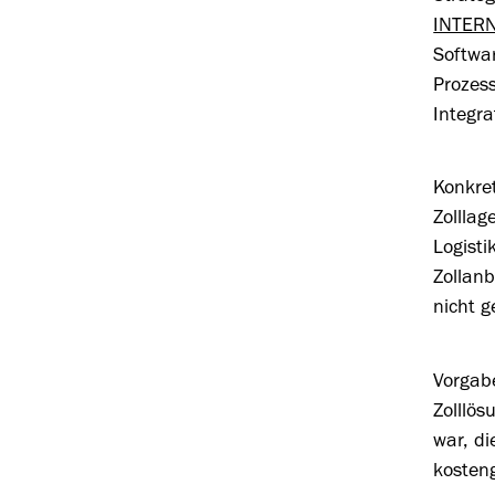
INTER
Softwa
Prozes
Integra
Konkret
Zolllag
Logisti
Zollan
nicht g
Vorgab
Zolllös
war, di
kosten