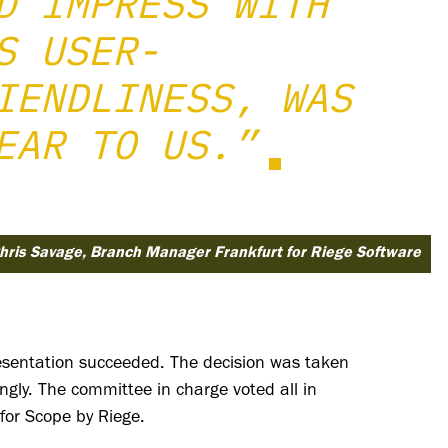
D IMPRESS WITH
S USER-
IENDLINESS, WAS
EAR TO US.”
hris Savage, Branch Manager Frankfurt for Riege Software
esentation succeeded. The decision was taken
ngly. The committee in charge voted all in
for Scope by Riege.