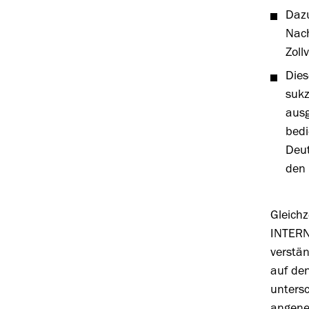
Dazu
Nach
Zoll
Dies
sukz
ausg
bedi
Deut
den 
Gleich
INTERNA
verstän
auf de
untersc