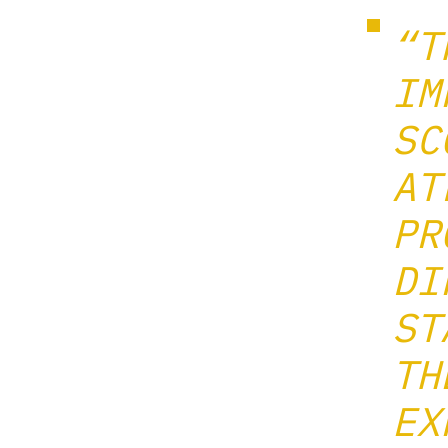
“T
IM
SC
AT
PR
DI
ST
TH
EX