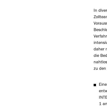
In div
Zolltea
Vorauss
Beschl
Verfahr
intens
daher 
die Be
nahtlos
zu den
Eine
entw
INTE
1 an