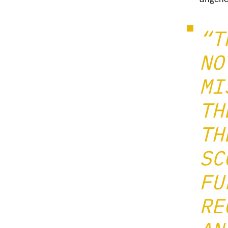
angeneh
“T
NO
MI
TH
TH
SC
FU
RE