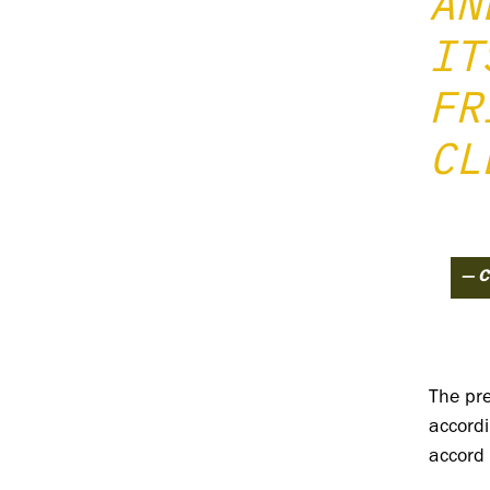
AN
IT
FR
CL
— C
The pr
accordi
accord 