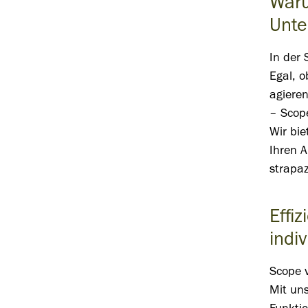
Waru
Unte
In der 
Egal, o
agiere
– Scope
Wir bi
Ihren 
strapaz
Effi
indi
Scope v
Mit uns