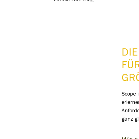
Zurück zum Blog
DIE
FÜ
GR
Scope i
erlerne
Anford
ganz gl