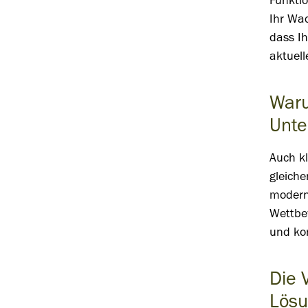
Funktio
Ihr Wa
dass Ih
aktuel
Waru
Unte
Auch k
gleiche
modern
Wettbew
und ko
Die 
Lös