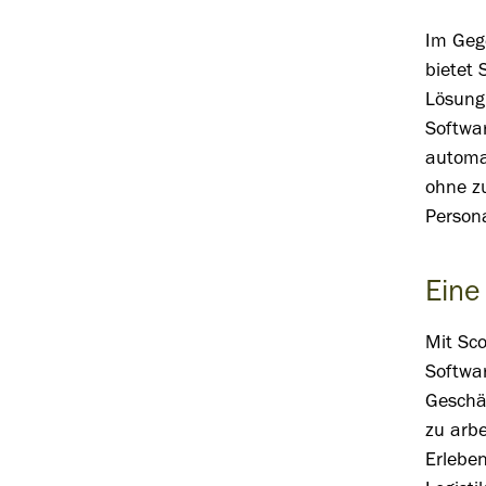
Im Geg
bietet 
Lösung.
Softwa
automa
ohne z
Persona
Eine 
Mit Sco
Softwa
Geschäf
zu arb
Erleben