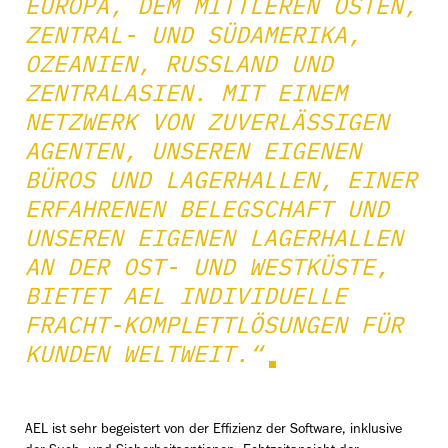
UROPA, DEM MITTLEREN OSTEN, Z
ENTRAL- UND SÜDAMERIKA, O
ZEANIEN, RUSSLAND UND Z
ENTRALASIEN. MIT EINEM N
ETZWERK VON ZUVERLÄSSIGEN A
GENTEN, UNSEREN EIGENEN B
ÜROS UND LAGERHALLEN, EINER E
RFAHRENEN BELEGSCHAFT UND U
NSEREN EIGENEN LAGERHALLEN A
N DER OST- UND WESTKÜSTE, B
IETET AEL INDIVIDUELLE F
RACHT-KOMPLETTLÖSUNGEN FÜR K
UNDEN WELTWEIT.“
AEL ist sehr begeistert von der Effizienz der Software, inklusive