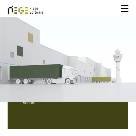
CATEGORY
Poland
Poland | Déjese inspirar por nuestros clientes
actuales y las historias de éxito que tienen que
contarle. Lea sobre la facilidad de implantación,
la eficacia y las ventajas de nuestro software
Scope.