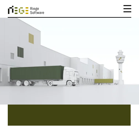
CATEGORY
Feature
Feature | Ben je op zoek naar interessante
artikelen over onderwerpen die logistiek
medewerkers echt raken? In onze blog vind je
zeker wat je zoekt.