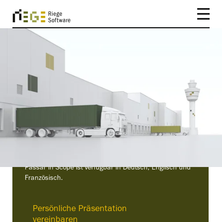
ZOLLSOFTWARE
Passar Ausfuhr
Scope Passar Ausfuhr ermöglicht die schnelle und
einfache Ausfuhranmeldung aus allen Systemen.
Passar in Scope ist verfügbar in Deutsch, Englisch und
Französisch.
Persönliche Präsentation
vereinbaren